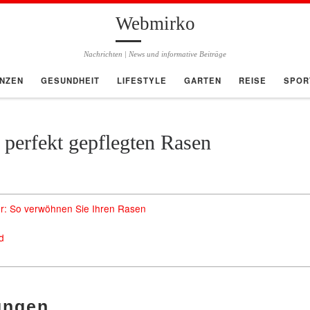
Webmirko
Nachrichten | News und informative Beiträge
ANZEN
GESUNDHEIT
LIFESTYLE
GARTEN
REISE
SPOR
n perfekt gepflegten Rasen
hr: So verwöhnen Sie Ihren Rasen
d
üngen