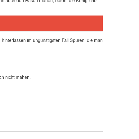
 man auch den Rasen mähen, betont die Königliche
 hinterlassen im ungünstigsten Fall Spuren, die man
ch nicht mähen.