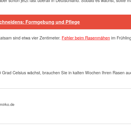
r schon jetzt fast überall in Deutschland. Sobald es wächst, sollte
Schneidens: Formgebung und Pflege
 Ratsam sind etwa vier Zentimeter.
Fehler beim Rasenmähen
im Frühling
 Grad Celsius wächst, brauchen Sie in kalten Wochen Ihren Rasen au
bmirko.de