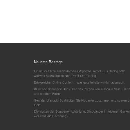
Neueste Beiträge
Ein neuer Stern am deutschen E-Sports-Himmel: EL.i Racing setzt
weltweit Maßstäbe im Non-Profit-Sim-Racing
Erfolgreicher Online-Content – was gute Inhalte wirklich ausmacht
Blühende Schönheit: Alles über das Pflegen von Tulpen in Vase, Gart
und auf dem Balkon
Genialer Lifehack: So drücken Sie Klopapier zusammen und sparen b
Geld!
Die Kosten der Bombenentschärfung: Blindgänger im eigenen Garten
wer zahlt die Rechnung?