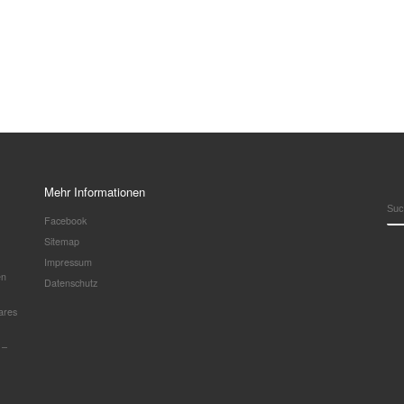
Mehr Informationen
SU
Facebook
Sitemap
Impressum
en
Datenschutz
ares
 –