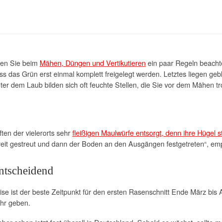
lten Sie beim
Mähen, Düngen und Vertikutieren
ein paar Regeln beachte
as Grün erst einmal komplett freigelegt werden. Letztes liegen gebl
er dem Laub bilden sich oft feuchte Stellen, die Sie vor dem Mähen tr
en der vielerorts sehr
fleißigen Maulwürfe entsorgt, denn ihre Hügel s
it gestreut und dann der Boden an den Ausgängen festgetreten“, empf
entscheidend
e ist der beste Zeitpunkt für den ersten Rasenschnitt Ende März bis A
ehr geben.