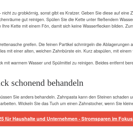
– nicht zu grobkörnig, sonst gibt es Kratzer. Geben Sie diese auf eine
chenräume gut reinigen. Spülen Sie die Kette unter fließendem Wasse
Ihre Kette mit einem Fön, damit sich keine Wasserflecken bilden. Zum
rettenasche greifen. Die feinen Partikel schmirgeln die Ablagerungen 
lles mit einer alten, weichen Zahnbürste ein. Kurz abspülen, mit einem
uck mit warmem Wasser und Spülmittel zu reinigen. Beides entfernt ber
uck schonend behandeln
 müssen Sie anders behandeln. Zahnpasta kann den Steinen schaden und
arbeiten. Wickeln Sie das Tuch um einen Zahnstocher, wenn Sie kleine
2025 für Haushalte und Unternehmen - Stromsparen im Fokus