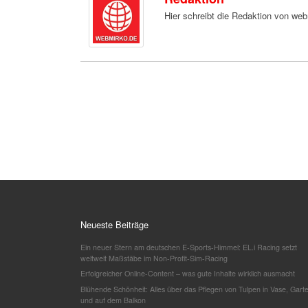
Hier schreibt die Redaktion von we
Neueste Beiträge
Ein neuer Stern am deutschen E-Sports-Himmel: EL.i Racing setzt
weltweit Maßstäbe im Non-Profit-Sim-Racing
Erfolgreicher Online-Content – was gute Inhalte wirklich ausmacht
Blühende Schönheit: Alles über das Pflegen von Tulpen in Vase, Gart
und auf dem Balkon