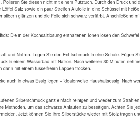
ch. Polieren Sie diesen nicht mit einem Putztuch. Durch den Druck un
Löffel Salz sowie ein paar Streifen Alufolie in eine Schüssel mit hei
silbern glänzen und die Folie sich schwarz verfärbt. Anschließend m
fids: Die in der Kochsalzlösung enthaltenen Ionen lösen den Schwefel 
aft und Natron. Legen Sie den Echtschmuck in eine Schale. Fügen Sie so
muck in einem Wasserbad mit Natron. Nach weiteren 30 Minuten nehme
 dann mit einem fusselfreien Lappen trocken.
ke auch in etwas Essig legen – idealerweise Haushaltsessig. Nach we
aufenen Silberschmuck ganz einfach reinigen und wieder zum Strahlen 
dene Methoden, um das schwarze Anlaufen zu beseitigen. Achten Sie j
iden. Jetzt können Sie Ihre Silberstücke wieder mit Stolz tragen u