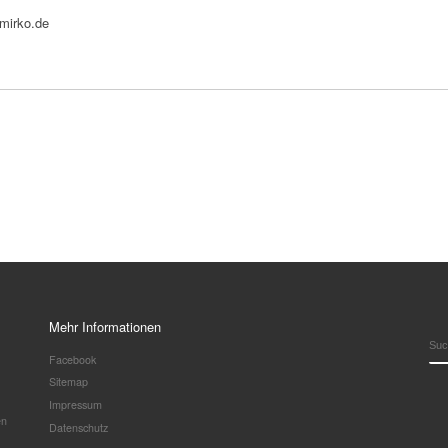
bmirko.de
Mehr Informationen
SU
Facebook
Sitemap
Impressum
en
Datenschutz