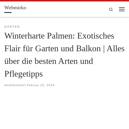
Webmirko
Zum Inhalt springen
Search
Men
GARTEN
Winterharte Palmen: Exotisches
Flair für Garten und Balkon | Alles
über die besten Arten und
Pflegetipps
Veröffentlicht
Februar 15, 2024