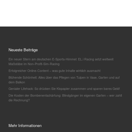
Neueste Beiträge
Ein neuer Stern am deutschen E-Sports-Himmel: EL.i Racing setzt weltweit
Maßstäbe im Non-Profit-Sim-Racing
Erfolgreicher Online-Content – was gute Inhalte wirklich ausmacht
Blühende Schönheit: Alles über das Pflegen von Tulpen in Vase, Garten und auf
dem Balkon
Genialer Lifehack: So drücken Sie Klopapier zusammen und sparen bares Geld!
Die Kosten der Bombenentschärfung: Blindgänger im eigenen Garten – wer zahlt
die Rechnung?
Mehr Informationen