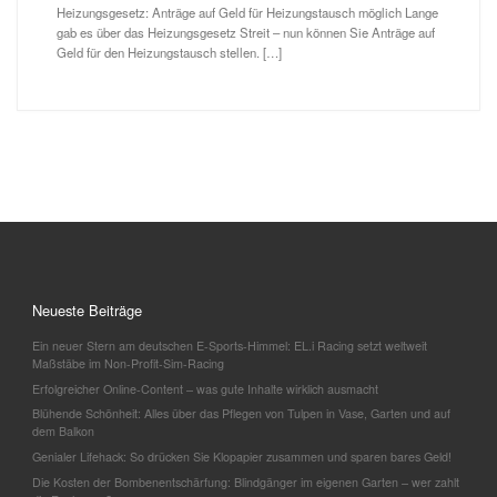
Heizungsgesetz: Anträge auf Geld für Heizungstausch möglich Lange
gab es über das Heizungsgesetz Streit – nun können Sie Anträge auf
Geld für den Heizungstausch stellen. […]
Neueste Beiträge
Ein neuer Stern am deutschen E-Sports-Himmel: EL.i Racing setzt weltweit
Maßstäbe im Non-Profit-Sim-Racing
Erfolgreicher Online-Content – was gute Inhalte wirklich ausmacht
Blühende Schönheit: Alles über das Pflegen von Tulpen in Vase, Garten und auf
dem Balkon
Genialer Lifehack: So drücken Sie Klopapier zusammen und sparen bares Geld!
Die Kosten der Bombenentschärfung: Blindgänger im eigenen Garten – wer zahlt