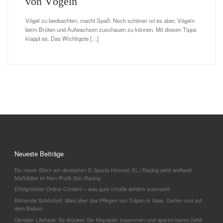
von Vögeln
Vögel zu beobachten, macht Spaß. Noch schöner ist es aber, Vögeln
beim Brüten und Aufwachsen zuschauen zu können. Mit diesen Tipps
klappt es. Das Wichtigste […]
Neueste Beiträge
Ein neuer Stern am deutschen E-Sports-Himmel: EL.i Racing setzt weltweit
Maßstäbe im Non-Profit-Sim-Racing
Erfolgreicher Online-Content – was gute Inhalte wirklich ausmacht
Blühende Schönheit: Alles über das Pflegen von Tulpen in Vase, Garten und auf
dem Balkon
Genialer Lifehack: So drücken Sie Klopapier zusammen und sparen bares Geld!