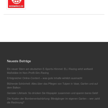
Neueste Beiträge
Ein neuer Stern am deutschen E-Sports-Himmel: EL.i Racing setzt weltweit
Maßstäbe im Non-Profit-Sim-Racing
Erfolgreicher Online-Content – was gute Inhalte wirklich ausmacht
Blühende Schönheit: Alles über das Pflegen von Tulpen in Vase, Garten und auf
dem Balkon
Genialer Lifehack: So drücken Sie Klopapier zusammen und sparen bares Geld!
Die Kosten der Bombenentschärfung: Blindgänger im eigenen Garten – wer zahlt
die Rechnung?