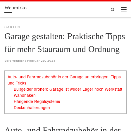
Webmirko
Zum Inhalt springen
Search
Men
GARTEN
Garage gestalten: Praktische Tipps
für mehr Stauraum und Ordnung
Veröffentlicht
Februar 29, 2024
Auto- und Fahrradzubehör in der Garage unterbringen: Tipps
und Tricks
Bußgelder drohen: Garage ist weder Lager noch Werkstatt
Wandhaken
Hängende Regalsysteme
Deckenhalterungen
Auto- und Fahrradzubehör in der