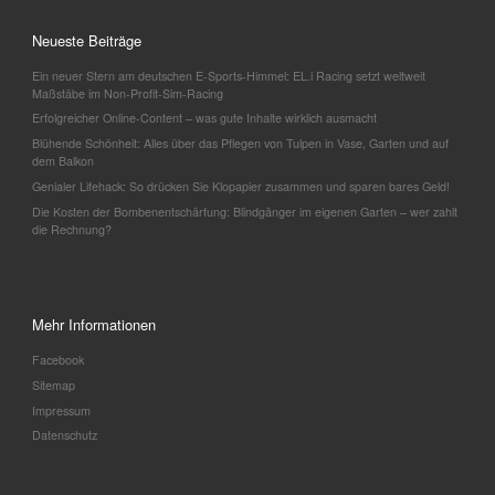
Neueste Beiträge
Ein neuer Stern am deutschen E-Sports-Himmel: EL.i Racing setzt weltweit
Maßstäbe im Non-Profit-Sim-Racing
Erfolgreicher Online-Content – was gute Inhalte wirklich ausmacht
Blühende Schönheit: Alles über das Pflegen von Tulpen in Vase, Garten und auf
dem Balkon
Genialer Lifehack: So drücken Sie Klopapier zusammen und sparen bares Geld!
Die Kosten der Bombenentschärfung: Blindgänger im eigenen Garten – wer zahlt
die Rechnung?
Mehr Informationen
Facebook
Sitemap
Impressum
Datenschutz