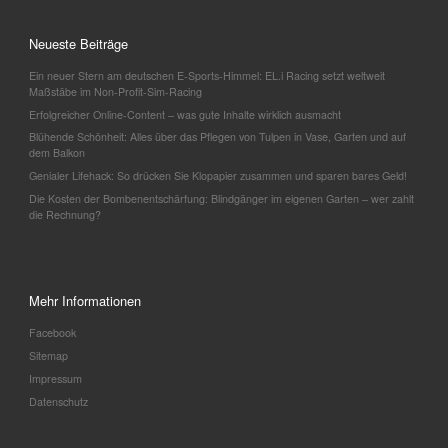
Neueste Beiträge
Ein neuer Stern am deutschen E-Sports-Himmel: EL.i Racing setzt weltweit
Maßstäbe im Non-Profit-Sim-Racing
Erfolgreicher Online-Content – was gute Inhalte wirklich ausmacht
Blühende Schönheit: Alles über das Pflegen von Tulpen in Vase, Garten und auf
dem Balkon
Genialer Lifehack: So drücken Sie Klopapier zusammen und sparen bares Geld!
Die Kosten der Bombenentschärfung: Blindgänger im eigenen Garten – wer zahlt
die Rechnung?
Mehr Informationen
Facebook
Sitemap
Impressum
Datenschutz